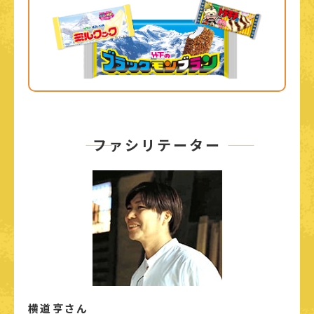
――
ファシリテーター
――
横道亨さん