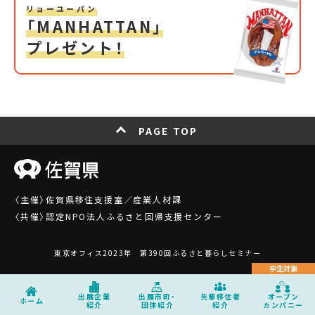
リョーユーパン
「MANHATTAN」
プレゼント！
PAGE TOP
〈主催〉佐賀県移住支援室／産業人材課
〈共催〉認定NPO法人ふるさと回帰支援センター
東京オフィス2023年 第390回ふるさと暮らしセミナー
学生対象
出展企業
出展市町・
先輩移住者
オープン
ホーム
紹介
団体紹介
紹介
カンパニー